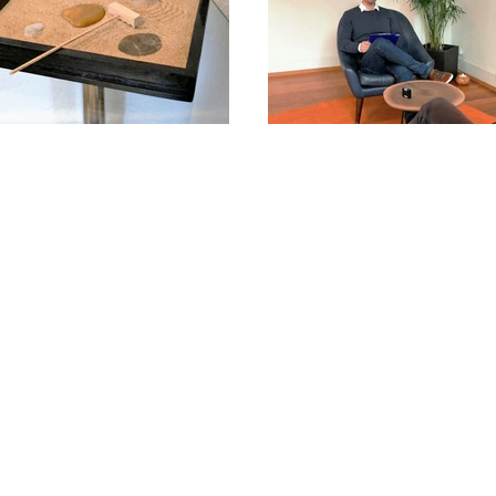
© 2019 Psychotherapeuten Öhringen.
h. Hanna Monegi, Dr. phil., Dipl.-Psych. Maren Schumacher & Dipl.-Psych. A
Datenschutzerklärung
Impressum